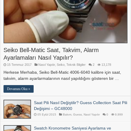
Seiko Bell-Matic Saat, Takvim, Alarm
Ayarlamaları Nasıl Yapılır?
15 Temmuz 2017
Nasıl Yapılır
,
Seiko
,
Teknik Bilgiler
2
13,178
Herkese Merhaba, Seiko Bell-Matic 4006-6040 kalibre için saat,
takvim, alarm ayarlarmalarının nasıl yapıldığını gösteren bir …
Devamını Oku »
Saat Pili Nasıl Değiştilir? Guess Collection Saat Pili
Değişimi – GC48000
05 Eylül 2015
Bakım
,
Guess
,
Nasıl Yapılır
0
9,999
Swatch Kronometre Saniyesi Ayarlama ve