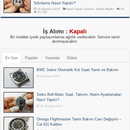
Sıfırlama Nasıl Yapılır?
18 Ağustos 2015
Nasıl Yapılır
,
Swatch
,
Teknik Bilgiler
28
15,748
İş Alımı :
Kapalı
Bir müddet içerik paylaşımlarına ağırlık verilecektir. Servise tamir
alınmayacaktır.
En Son
Popüler
Yorumlar
Etiket
BWC Swiss Otomatik Kol Saati Tamir ve Bakımı
14 Kasım 2017
Seiko Bell-Matic Saat, Takvim, Alarm Ayarlamaları
Nasıl Yapılır?
15 Temmuz 2017
Omega Flightmaster Tamir Bakım Cam Değişimi –
Cal 911 Kalibre