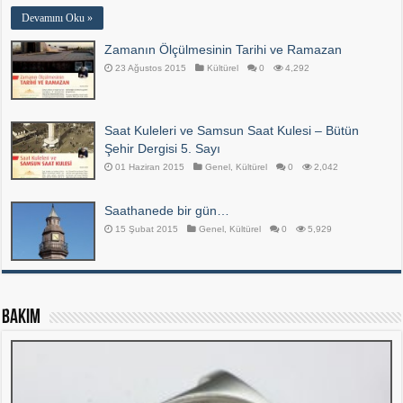
Devamını Oku »
Zamanın Ölçülmesinin Tarihi ve Ramazan
23 Ağustos 2015
Kültürel
0
4,292
Saat Kuleleri ve Samsun Saat Kulesi – Bütün
Şehir Dergisi 5. Sayı
01 Haziran 2015
Genel
,
Kültürel
0
2,042
Saathanede bir gün…
15 Şubat 2015
Genel
,
Kültürel
0
5,929
Bakım