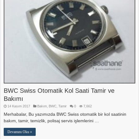
BWC Swiss Otomatik Kol Saati Tamir ve
Bakımı
14 Kasım 2017
Bakım
,
BWC
,
Tamir
0
7,662
Merhabalar, Bu yazımızda BWC Swiss otomatik bir kol saatinin
bakım, tamir, temizlik, polisaj servis işlemlerini …
Devamını Oku »