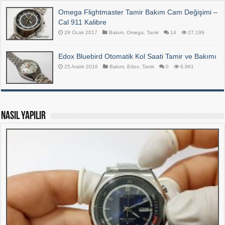
Omega Flightmaster Tamir Bakım Cam Değişimi –
Cal 911 Kalibre
29 Ocak 2017
Bakım
,
Omega
,
Tamir
14
27,199
Edox Bluebird Otomatik Kol Saati Tamir ve Bakımı
25 Aralık 2016
Bakım
,
Edox
,
Tamir
0
6,961
Nasıl Yapılır