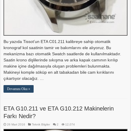
Bu yazıda Tissot’un ETA C01.211 kalibreye sahip otomatik
kronograf kol saatinin tamir ve bakımlarını ele alıyoruz. Bu
mekanizma bazı otomatik Swatch saatlerde de kullanılmaktadır.
Saatin krono dişlilerinde sıkışma ve arka kapak camının kırılıp
makine içine dağılmasıyla oluşan problemleri bulunmakta.
Makineyi komple söküp en alt tabakadan bile cam kırıklarını
çıkartıyor olacağız. …
Devamını Oku »
ETA G10.211 ve ETA G10.212 Makinelerin
Farkı Nedir?
26 Mart 2016
Teknik Bilgiler
2
12,074