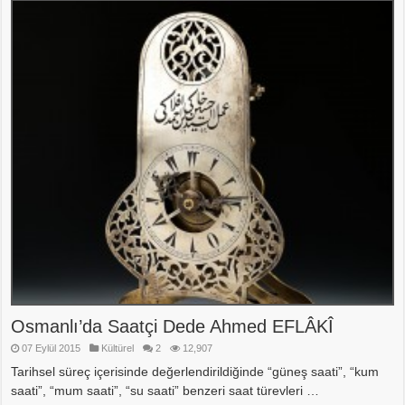
Osmanlı’da Saatçi Dede Ahmed EFLÂKÎ
07 Eylül 2015
Kültürel
2
12,907
Tarihsel süreç içerisinde değerlendirildiğinde “güneş saati”, “kum
saati”, “mum saati”, “su saati” benzeri saat türevleri …