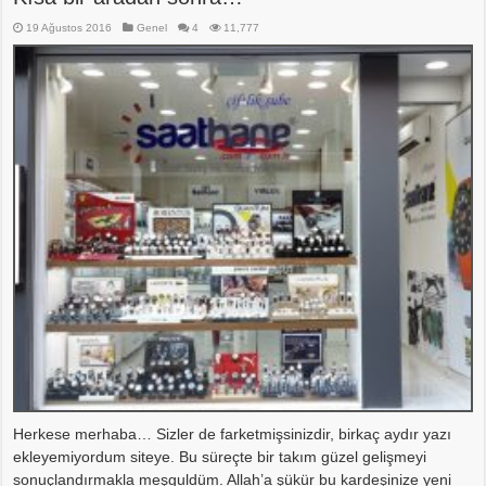
19 Ağustos 2016
Genel
4
11,777
Herkese merhaba… Sizler de farketmişsinizdir, birkaç aydır yazı
ekleyemiyordum siteye. Bu süreçte bir takım güzel gelişmeyi
sonuçlandırmakla meşguldüm. Allah’a şükür bu kardeşinize yeni