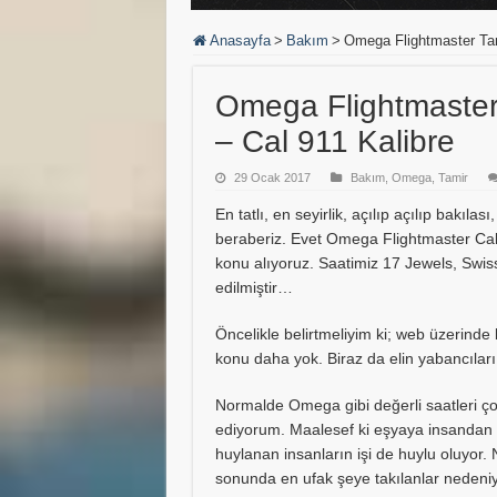
Anasayfa
>
Bakım
>
Omega Flightmaster Tam
Omega Flightmaster
– Cal 911 Kalibre
29 Ocak 2017
Bakım
,
Omega
,
Tamir
En tatlı, en seyirlik, açılıp açılıp bakıla
beraberiz. Evet Omega Flightmaster Cal 9
konu alıyoruz. Saatimiz 17 Jewels, Swis
edilmiştir…
Öncelikle belirtmeliyim ki; web üzerinde b
konu daha yok. Biraz da elin yabancıları
Normalde Omega gibi değerli saatleri ço
ediyorum. Maalesef ki eşyaya insandan d
huylanan insanların işi de huylu oluyor
sonunda en ufak şeye takılanlar nedeniy