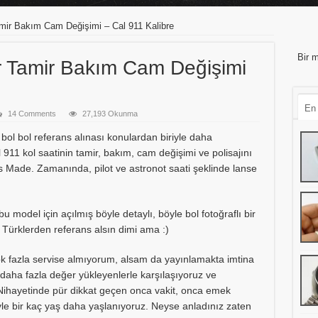
ir Bakım Cam Değişimi – Cal 911 Kalibre
Bir m
 Tamir Bakım Cam Değişimi
En
14 Comments
27,193 Okunma
sı, bol bol referans alınası konulardan biriyle daha
11 kol saatinin tamir, bakım, cam değişimi ve polisajını
s Made. Zamanında, pilot ve astronot saati şeklinde lanse
u model için açılmış böyle detaylı, böyle bol fotoğraflı bir
 Türklerden referans alsın dimi ama :)
k fazla servise almıyorum, alsam da yayınlamakta imtina
aha fazla değer yükleyenlerle karşılaşıyoruz ve
. Nihayetinde pür dikkat geçen onca vakit, onca emek
le bir kaç yaş daha yaşlanıyoruz. Neyse anladınız zaten