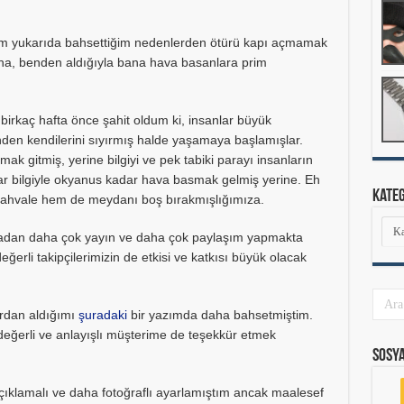
em yukarıda bahsettiğim nedenlerden ötürü kapı açmamak
arına, benden aldığıyla bana hava basanlara prim
rkaç hafta önce şahit oldum ki, insanlar büyük
nden kendilerini sıyırmış halde yaşamaya başlamışlar.
k gitmiş, yerine bilgiyi ve pek tabiki parayı insanların
 bilgiyle okyanus kadar hava basmak gelmiş yerine. Eh
Kate
 ahvale hem de meydanı boş bırakmışlığımıza.
Kate
madan daha çok yayın ve daha çok paylaşım yapmakta
rli takipçilerimizin de etkisi ve katkısı büyük olacak
ardan aldığımı
şuradaki
bir yazımda daha bahsetmiştim.
 değerli ve anlayışlı müşterime de teşekkür etmek
Sosy
açıklamalı ve daha fotoğraflı ayarlamıştım ancak maalesef