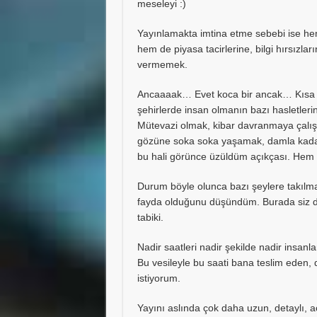
meseleyi :)
Yayınlamakta imtina etme sebebi ise h
hem de piyasa tacirlerine, bilgi hırsızl
vermemek.
Ancaaaak… Evet koca bir ancak… Kısa bi
şehirlerde insan olmanın bazı hasletleri
Mütevazi olmak, kibar davranmaya çalışma
gözüne soka soka yaşamak, damla kadar
bu hali görünce üzüldüm açıkçası. Hem
Durum böyle olunca bazı şeylere takıl
fayda olduğunu düşündüm. Burada siz değe
tabiki.
Nadir saatleri nadir şekilde nadir insanl
Bu vesileyle bu saati bana teslim eden,
istiyorum.
Yayını aslında çok daha uzun, detaylı, 