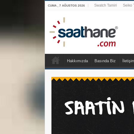
Swatch Tamiri
Seiko 
CUMA , 7 AĞUSTOS 2026
Hakkımızda
Basında Biz
İletişi