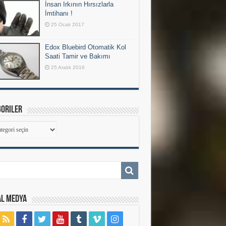
İnsan Irkının Hırsızlarla
İmtihanı !
25 Ocak 2017
Edox Bluebird Otomatik Kol
Saati Tamir ve Bakımı
25 Aralık 2016
goriler
goriler
al Medya