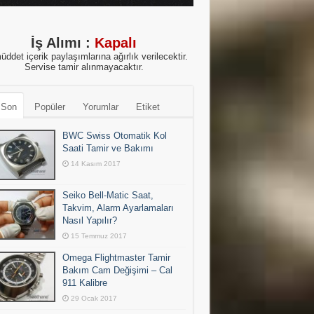
İş Alımı :
Kapalı
üddet içerik paylaşımlarına ağırlık verilecektir.
Servise tamir alınmayacaktır.
 Son
Popüler
Yorumlar
Etiket
BWC Swiss Otomatik Kol
Saati Tamir ve Bakımı
14 Kasım 2017
Seiko Bell-Matic Saat,
Takvim, Alarm Ayarlamaları
Nasıl Yapılır?
15 Temmuz 2017
Omega Flightmaster Tamir
Bakım Cam Değişimi – Cal
911 Kalibre
29 Ocak 2017