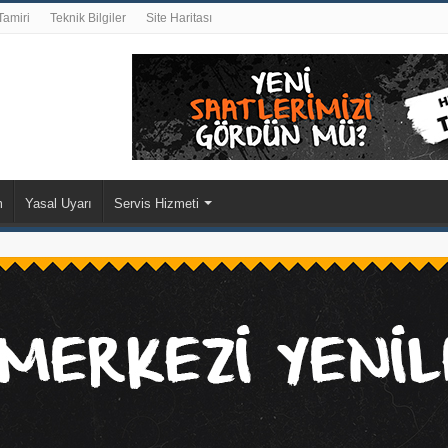
Tamiri
Teknik Bilgiler
Site Haritası
m
Yasal Uyarı
Servis Hizmeti