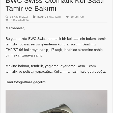
BWC Swiss Otomatik Kol Saati
Tamir ve Bakımı
14 Kasım 2017
Bakım
,
BWC
,
Tamir
Yorum Yap
7,660 Okunma
Merhabalar,
Bu yazımızda BWC Swiss otomatik bir kol saatinin bakım, tamir,
temizlik, polisaj servis işlemlerini konu alıyorum. Saatimiz
FHF/ST 96 kalibreye sahip, 17 taşlı, incabloc sistemine sahip
bir mekanizmaya sahip.
Makine bakımı, temizlik, yağlama, ayarlama, kasa – cam
temizlik ve polisajı yapacağız. Kullanıma hazır hale getireceğiz.
Hadi fotoğraflara geçelim.