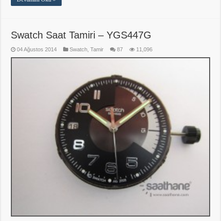
Swatch Saat Tamiri – YGS447G
04 Ağustos 2014
Swatch
,
Tamir
87
11,096