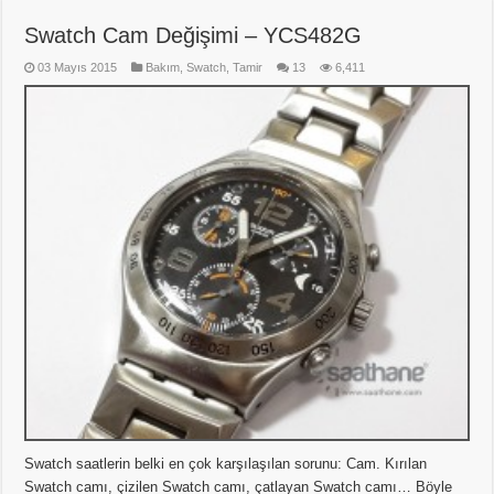
Swatch Cam Değişimi – YCS482G
03 Mayıs 2015
Bakım
,
Swatch
,
Tamir
13
6,411
Swatch saatlerin belki en çok karşılaşılan sorunu: Cam. Kırılan
Swatch camı, çizilen Swatch camı, çatlayan Swatch camı… Böyle