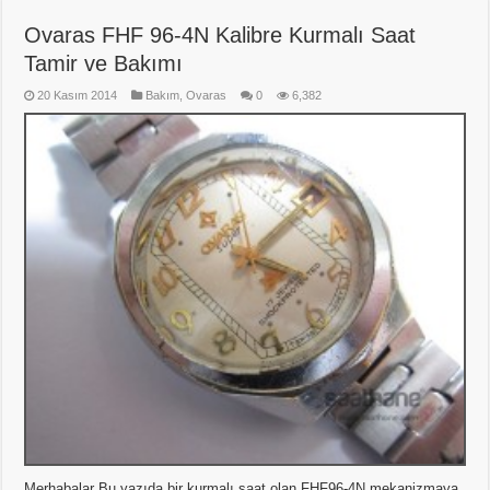
Ovaras FHF 96-4N Kalibre Kurmalı Saat
Tamir ve Bakımı
20 Kasım 2014
Bakım
,
Ovaras
0
6,382
Merhabalar Bu yazıda bir kurmalı saat olan FHF96-4N mekanizmaya