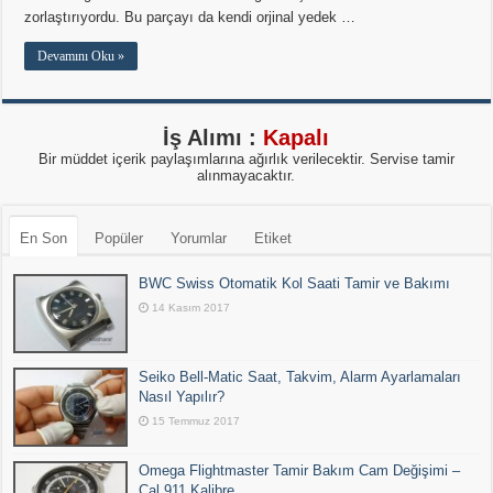
zorlaştırıyordu. Bu parçayı da kendi orjinal yedek …
Devamını Oku »
İş Alımı :
Kapalı
Bir müddet içerik paylaşımlarına ağırlık verilecektir. Servise tamir
alınmayacaktır.
En Son
Popüler
Yorumlar
Etiket
BWC Swiss Otomatik Kol Saati Tamir ve Bakımı
14 Kasım 2017
Seiko Bell-Matic Saat, Takvim, Alarm Ayarlamaları
Nasıl Yapılır?
15 Temmuz 2017
Omega Flightmaster Tamir Bakım Cam Değişimi –
Cal 911 Kalibre