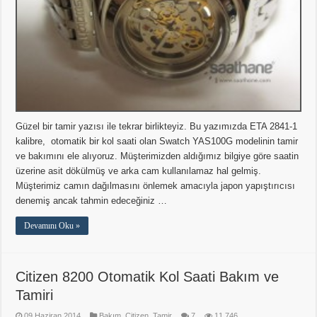
Güzel bir tamir yazısı ile tekrar birlikteyiz. Bu yazımızda ETA 2841-1
kalibre, otomatik bir kol saati olan Swatch YAS100G modelinin tamir
ve bakımını ele alıyoruz. Müşterimizden aldığımız bilgiye göre saatin
üzerine asit dökülmüş ve arka cam kullanılamaz hal gelmiş.
Müşterimiz camın dağılmasını önlemek amacıyla japon yapıştırıcısı
denemiş ancak tahmin edeceğiniz …
Devamını Oku »
Citizen 8200 Otomatik Kol Saati Bakım ve
Tamiri
09 Haziran 2014
Bakım
,
Citizen
,
Tamir
7
11,746