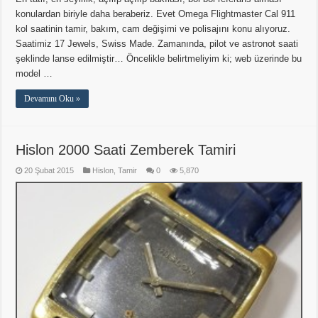
konulardan biriyle daha beraberiz. Evet Omega Flightmaster Cal 911
kol saatinin tamir, bakım, cam değişimi ve polisajını konu alıyoruz.
Saatimiz 17 Jewels, Swiss Made. Zamanında, pilot ve astronot saati
şeklinde lanse edilmiştir… Öncelikle belirtmeliyim ki; web üzerinde bu
model …
Devamını Oku »
Hislon 2000 Saati Zemberek Tamiri
20 Şubat 2015
Hislon
,
Tamir
0
5,870