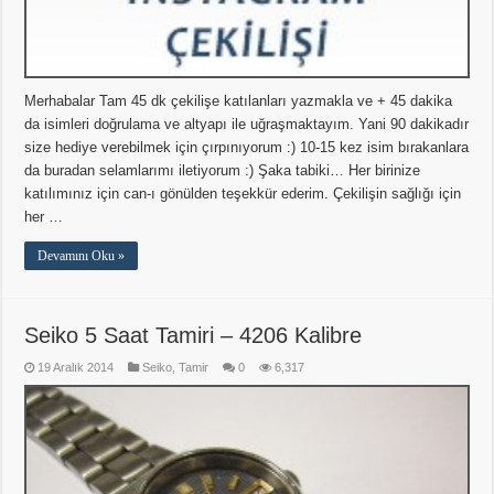
Merhabalar Tam 45 dk çekilişe katılanları yazmakla ve + 45 dakika
da isimleri doğrulama ve altyapı ile uğraşmaktayım. Yani 90 dakikadır
size hediye verebilmek için çırpınıyorum :) 10-15 kez isim bırakanlara
da buradan selamlarımı iletiyorum :) Şaka tabiki… Her birinize
katılımınız için can-ı gönülden teşekkür ederim. Çekilişin sağlığı için
her …
Devamını Oku »
Seiko 5 Saat Tamiri – 4206 Kalibre
19 Aralık 2014
Seiko
,
Tamir
0
6,317