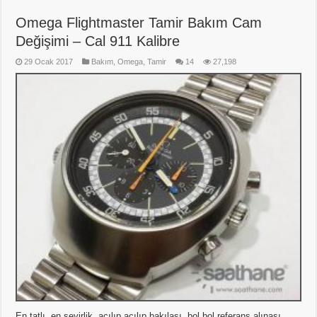
Omega Flightmaster Tamir Bakım Cam
Değişimi – Cal 911 Kalibre
29 Ocak 2017
Bakım
,
Omega
,
Tamir
14
27,198
En tatlı, en seyirlik, açılıp açılıp bakılası, bol bol referans alınası