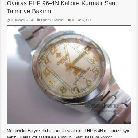
Ovaras FHF 96-4N Kalibre Kurmalı Saat
Tamir ve Bakımı
20 Kasım 2014
Bakım
,
Ovaras
0
6,380
Merhabalar Bu yazıda bir kurmalı saat olan FHF96-4N mekanizmaya
sahip Ovaras kol saatini ele alıyoruz. Saat, kasa ve kordon