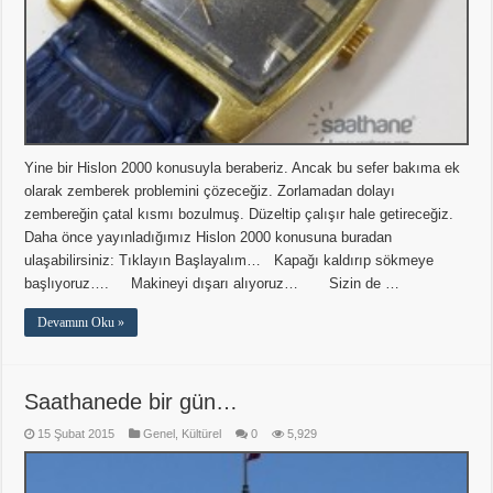
Yine bir Hislon 2000 konusuyla beraberiz. Ancak bu sefer bakıma ek
olarak zemberek problemini çözeceğiz. Zorlamadan dolayı
zembereğin çatal kısmı bozulmuş. Düzeltip çalışır hale getireceğiz.
Daha önce yayınladığımız Hislon 2000 konusuna buradan
ulaşabilirsiniz: Tıklayın Başlayalım… Kapağı kaldırıp sökmeye
başlıyoruz…. Makineyi dışarı alıyoruz… Sizin de …
Devamını Oku »
Saathanede bir gün…
15 Şubat 2015
Genel
,
Kültürel
0
5,929