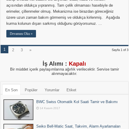
açısından oldukça yıpranmış. Tam çelik olmaması hasebiyle de
erimeler, çillenmeler olmuş. Mekanizma ise birazdan göreceğiniz
üzere uzun zaman bakım görmemiş ve oldukça kirlenmiş. Aşağıda
kurma kolunun dışarı sarkmış olduğunu görüyorsunuz. …
Devamını Oku »
1
2
3
»
Sayfa 1 of 3
İş Alımı :
Kapalı
Bir müddet içerik paylaşımlarına ağırlık verilecektir. Servise tamir
alınmayacaktır.
En Son
Popüler
Yorumlar
Etiket
BWC Swiss Otomatik Kol Saati Tamir ve Bakımı
14 Kasım 2017
Seiko Bell-Matic Saat, Takvim, Alarm Ayarlamaları