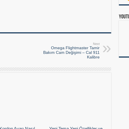
Yout
Next
Omega Flightmaster Tamir
Bakım Cam Değişimi – Cal 911
Kalibre
Kordon Ayarı Nasıl
Yeni Tema Yeni Özellikler ve