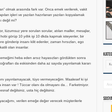
san” olmak arasında fark var. Onca emek verilerek, vakit
apılan işleri ve yazılan hazırlanan yazıları kopyalamak
cı değil mi?
r, lüzumsuz yere sorulan sorular, atılan mailler, mesajlar,
obi görüp 10 yıllık işi 10 dkda kapmak isteyenler, bir
e gönderip insanı kilit edenler, zaman hırsızları, ego
katili olan insanlar.
Kate
i emeğimi heba eden arsız hayasızları gördükten sonra
Kate
otoğrafları da eskisinden daha az sayıda yayınlamak kararı
ını yayınlamayacak, tüyo vermeyeceğim. Maalesef ki iyi
la insan var ! Tüccar olanı da olmayanı da… Farketmiyor.
af değilsiniz, usta hiç değilsiniz.
Sosy
ayacağımı, verilen emeğe değer verecek müşterilerle