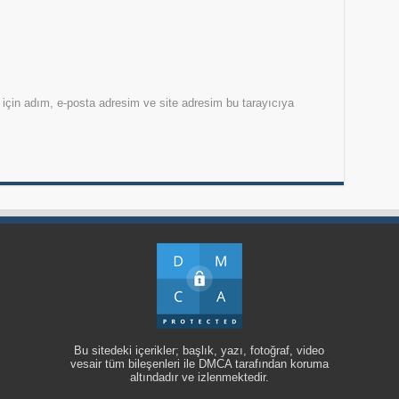
için adım, e-posta adresim ve site adresim bu tarayıcıya
Bu sitedeki içerikler; başlık, yazı, fotoğraf, video
vesair tüm bileşenleri ile DMCA tarafından koruma
altındadır ve izlenmektedir.