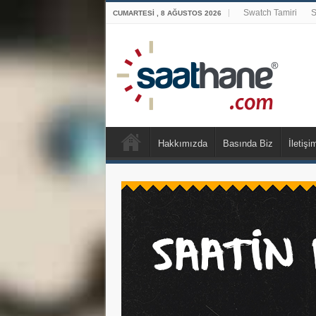
Swatch Tamiri
S
CUMARTESI , 8 AĞUSTOS 2026
Hakkımızda
Basında Biz
İletişi