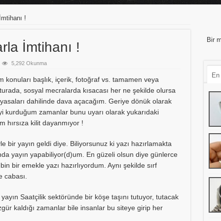
İmtihanı !
Bir m
rla İmtihanı !
5,292 Okunma
En
m konuları başlık, içerik, fotoğraf vs. tamamen veya
turada, sosyal mecralarda kısacası her ne şekilde olursa
 yasaları dahilinde dava açacağım. Geriye dönük olarak
eyi kurduğum zamanlar bunu uyarı olarak yukarıdaki
im hırsıza kilit dayanmıyor !
bir yayın geldi diye. Biliyorsunuz ki yazı hazırlamakta
nda yayın yapabiliyor(d)um. En güzeli olsun diye günlerce
bin bir emekle yazı hazırlıyordum. Aynı şekilde sırf
e cabası.
 yayın Saatçilik sektöründe bir köşe taşını tutuyor, tutacak
zgür kaldığı zamanlar bile insanlar bu siteye girip her