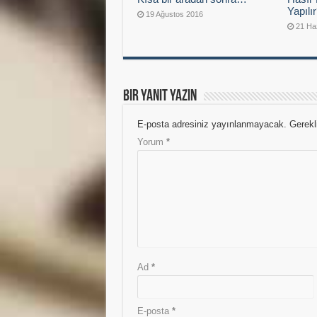
Yapılı
19 Ağustos 2016
21 Ha
Bir yanıt yazın
E-posta adresiniz yayınlanmayacak.
Gerekl
Yorum
*
Ad
*
E-posta
*