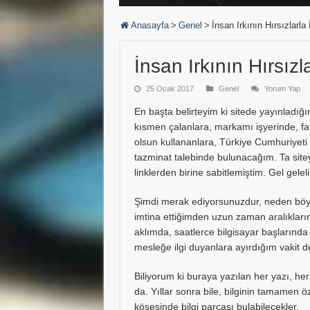
Anasayfa
>
Genel
>
İnsan Irkının Hırsızlarla 
İnsan Irkının Hırsızla
25 Ocak 2017
Genel
Yorum Yap
En başta belirteyim ki sitede yayınladığı
kısmen çalanlara, markamı işyerinde, fa
olsun kullananlara, Türkiye Cumhuriyeti
tazminat talebinde bulunacağım. Ta sit
linklerden birine sabitlemiştim. Gel gelel
Şimdi merak ediyorsunuzdur, neden böyle 
imtina ettiğimden uzun zaman aralıkları
aklımda, saatlerce bilgisayar başlarında 
mesleğe ilgi duyanlara ayırdığım vakit d
Biliyorum ki buraya yazılan her yazı, her
da. Yıllar sonra bile, bilginin tamamen ö
köşesinde bilgi parçası bulabilecekler.