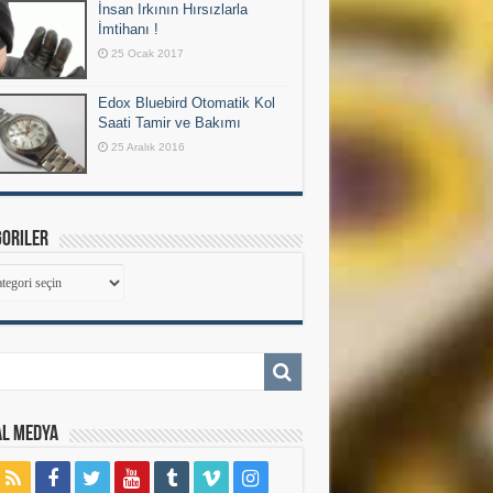
İnsan Irkının Hırsızlarla
İmtihanı !
25 Ocak 2017
Edox Bluebird Otomatik Kol
Saati Tamir ve Bakımı
25 Aralık 2016
goriler
goriler
al Medya