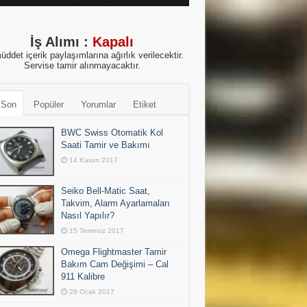
İş Alımı :
Kapalı
üddet içerik paylaşımlarına ağırlık verilecektir.
Servise tamir alınmayacaktır.
 Son
Popüler
Yorumlar
Etiket
BWC Swiss Otomatik Kol
Saati Tamir ve Bakımı
14 Kasım 2017
Seiko Bell-Matic Saat,
Takvim, Alarm Ayarlamaları
Nasıl Yapılır?
15 Temmuz 2017
Omega Flightmaster Tamir
Bakım Cam Değişimi – Cal
911 Kalibre
29 Ocak 2017