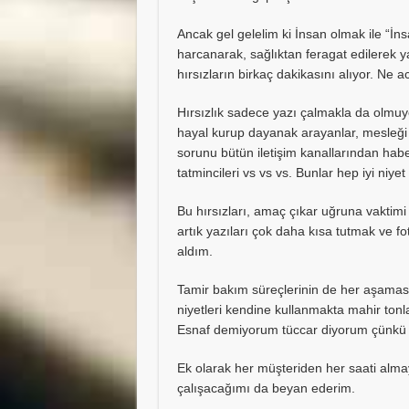
Ancak gel gelelim ki İnsan olmak ile “İn
harcanarak, sağlıktan feragat edilerek y
hırsızların birkaç dakikasını alıyor. Ne a
Hırsızlık sadece yazı çalmakla da olmuyo
hayal kurup dayanak arayanlar, mesleği h
sorunu bütün iletişim kanallarından haber
tatmincileri vs vs vs. Bunlar hep iyi niyet 
Bu hırsızları, amaç çıkar uğruna vaktim
artık yazıları çok daha kısa tutmak ve f
aldım.
Tamir bakım süreçlerinin de her aşamas
niyetleri kendine kullanmakta mahir ton
Esnaf demiyorum tüccar diyorum çünkü esn
Ek olarak her müşteriden her saati alm
çalışacağımı da beyan ederim.