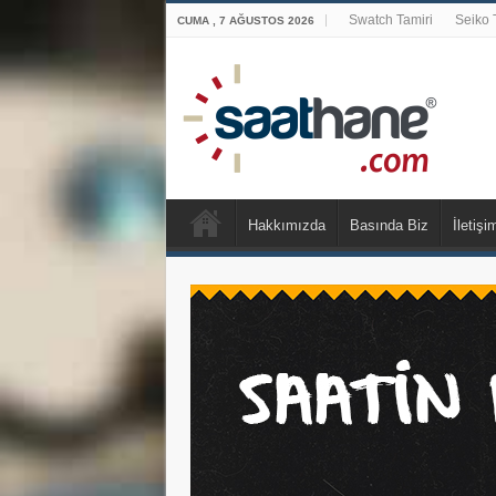
Swatch Tamiri
Seiko 
CUMA , 7 AĞUSTOS 2026
Hakkımızda
Basında Biz
İletişi