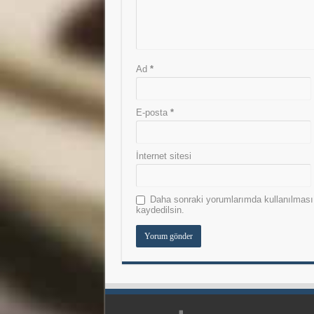
Ad
*
E-posta
*
İnternet sitesi
Daha sonraki yorumlarımda kullanılması 
kaydedilsin.