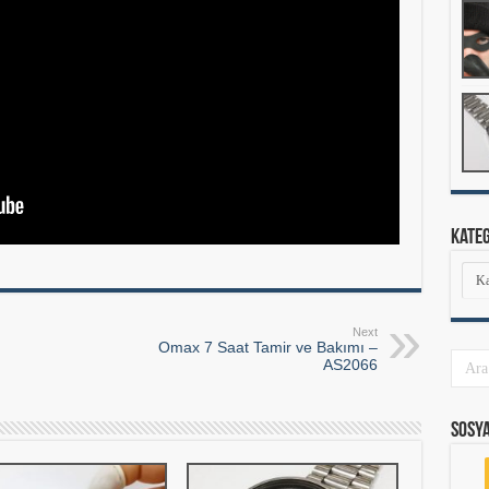
Kate
Kate
Next
Omax 7 Saat Tamir ve Bakımı –
AS2066
Sosy