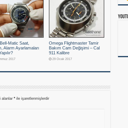
Yout
Bell-Matic Saat,
Omega Flightmaster Tamir
, Alarm Ayarlamaları
Bakım Cam Değişimi – Cal
Yapılır?
911 Kalibre
emmuz 2017
29 Ocak 2017
i alanlar
*
ile işaretlenmişlerdir