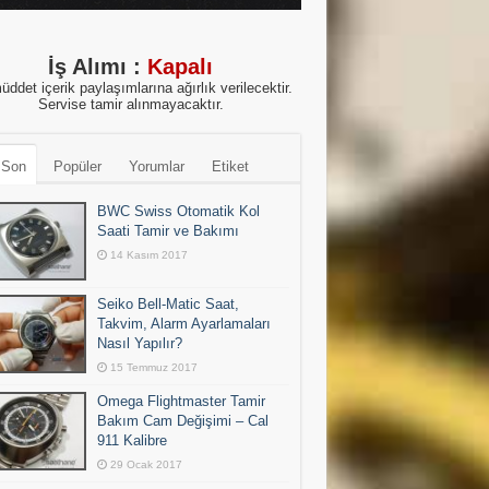
İş Alımı :
Kapalı
üddet içerik paylaşımlarına ağırlık verilecektir.
Servise tamir alınmayacaktır.
 Son
Popüler
Yorumlar
Etiket
BWC Swiss Otomatik Kol
Saati Tamir ve Bakımı
14 Kasım 2017
Seiko Bell-Matic Saat,
Takvim, Alarm Ayarlamaları
Nasıl Yapılır?
15 Temmuz 2017
Omega Flightmaster Tamir
Bakım Cam Değişimi – Cal
911 Kalibre
29 Ocak 2017