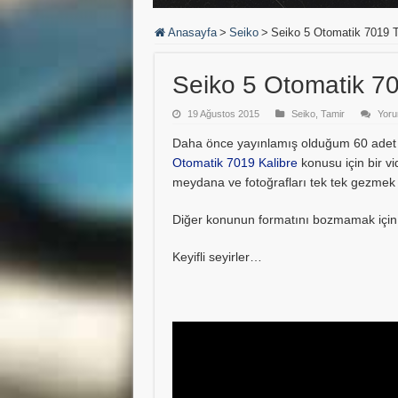
Anasayfa
>
Seiko
>
Seiko 5 Otomatik 7019 T
Seiko 5 Otomatik 70
19 Ağustos 2015
Seiko
,
Tamir
Yoru
Daha önce yayınlamış olduğum 60 adet 
Otomatik 7019 Kalibre
konusu için bir vi
meydana ve fotoğrafları tek tek gezmek ye
Diğer konunun formatını bozmamak için y
Keyifli seyirler…