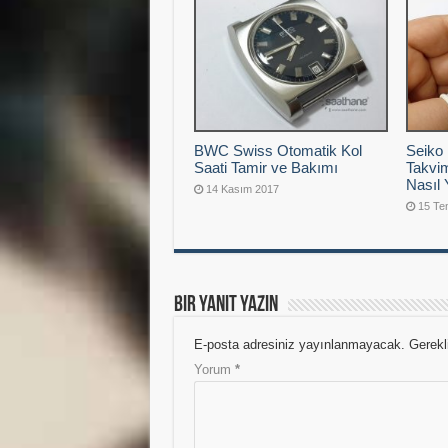
BWC Swiss Otomatik Kol
Seiko 
Saati Tamir ve Bakımı
Takvim
Nasıl 
14 Kasım 2017
15 T
Bir yanıt yazın
E-posta adresiniz yayınlanmayacak.
Gerekl
Yorum
*