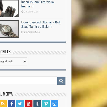
İnsan Irkının Hırsızlarla
İmtihanı !
25 Ocak 2017
Edox Bluebird Otomatik Kol
Saati Tamir ve Bakımı
25 Aralık 2016
goriler
goriler
al Medya