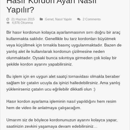
Hasır Kordon Ayarı Nasıl
Yapılır?
21 Haziran 2015
Genel
,
Nasıl Yapılır
2 Comments
4,876 Okunma
Bir hasır kordonun kolayca ayarlanmasının sırrı doğru bir araç
kullanmakta saklıdır. Genellikle bu tarz kordonları büyütmek
veya küçültmek için tırnakla basınç uygulanmaktadır. Bazen de
yanlış alet ile kullanılarak kordonun çizilmesine neden
olunmaktadır. Oysaki bunca sıkıntıya girmeden çok kolay bir
şekilde kordon ayarını yapabilirsiniz.
Bu işlem için en uygun alet saatçi tornavidası olmakla beraber
sağlam bir çatalın ucuyla da işinizi halledebilirsiniz. Ama yanlış
yüklenirseniz çatalın ucu eğrilebilir dikkatli olun :)
Hasır kordon ayarlama işleminin nasıl yapıldığını hem resim
hem de video ile anlatmaya çalışacağım.
Umarım siz de böylece kordonunuzun ayarını kolayca yapar,
saatinizin zevkini yaşamaya devam edebilirsiniz…