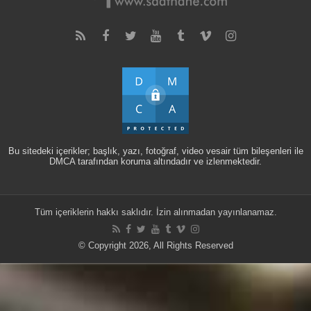
Bu sitedeki içerikler; başlık, yazı, fotoğraf, video vesair tüm bileşenleri ile
DMCA tarafından koruma altındadır ve izlenmektedir.
Tüm içeriklerin hakkı saklıdır. İzin alınmadan yayınlanamaz.
© Copyright 2026, All Rights Reserved
Warning
: mysqli_query(): (HY000/1194): Table 'wp_options' is marked as
crashed and should be repaired in
/home/saathane/public_html/wp-
includes/class-wpdb.php
on line
2357
WordPress veri tabanı sorunu:
[Table 'wp_options' is marked as crashed