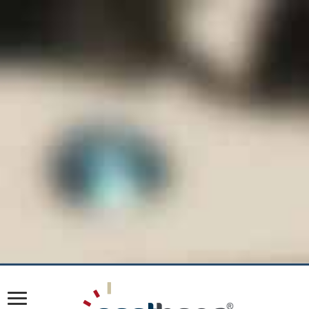
WordPress veri tabanı sorunu:
[Duplicate entry '468374' for key
'PRIMARY']
INSERT INTO `wp_options` (`option_name`, `option_value`,
`autoload`) VALUES
('_site_transient_timeout_wp_theme_files_patterns-
e68cb75c5ed7aed7ecec25456b4c92ff', '1786283899', 'off') ON
DUPLICATE KEY UPDATE `option_name` = VALUES(`option_name`),
`option_value` = VALUES(`option_value`), `autoload` =
VALUES(`autoload`)
WordPress veri tabanı sorunu:
[Duplicate entry '468374' for key
'PRIMARY']
INSERT INTO `wp_options` (`option_name`, `option_value`,
`autoload`) VALUES ('_site_transient_wp_theme_files_patterns-
e68cb75c5ed7aed7ecec25456b4c92ff', 'a:2:
{s:7:\"version\";s:5:\"5.7.1\";s:8:\"patterns\";a:0:{}}',
'off') ON DUPLICATE KEY UPDATE `option_name` =
VALUES(`option_name`), `option_value` =
VALUES(`option_value`), `autoload` = VALUES(`autoload`)