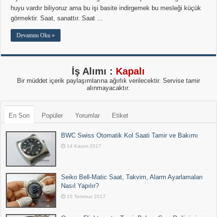
huyu vardır biliyoruz ama bu işi basite indirgemek bu mesleği küçük
görmektir. Saat, sanattır. Saat …
Devamını Oku »
İş Alımı :
Kapalı
Bir müddet içerik paylaşımlarına ağırlık verilecektir. Servise tamir
alınmayacaktır.
En Son
Popüler
Yorumlar
Etiket
BWC Swiss Otomatik Kol Saati Tamir ve Bakımı
14 Kasım 2017
Seiko Bell-Matic Saat, Takvim, Alarm Ayarlamaları
Nasıl Yapılır?
15 Temmuz 2017