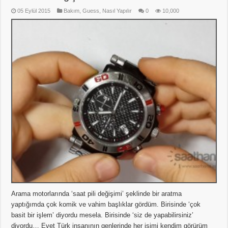
05 Eylül 2015
Bakım
,
Guess
,
Nasıl Yapılır
0
10,000
Arama motorlarında ‘saat pili değişimi’ şeklinde bir aratma
yaptığımda çok komik ve vahim başlıklar gördüm. Birisinde ‘çok
basit bir işlem’ diyordu mesela. Birisinde ‘siz de yapabilirsiniz’
diyordu… Evet Türk insanının genlerinde her işimi kendim görürüm