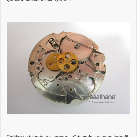
Çarkları ve tulumbayı çıkarıyoruz. Orta çarkı ise önden karanfil