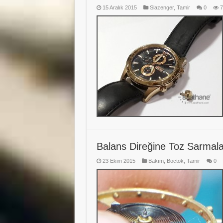
15 Aralık 2015
Slazenger
,
Tamir
0
7
Balans Direğine Toz Sarmal
23 Ekim 2015
Bakım
,
Boctok
,
Tamir
0