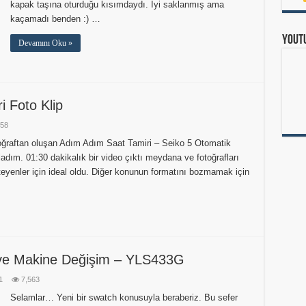
kapak taşına oturduğu kısımdaydı. İyi saklanmış ama
kaçamadı benden :) …
Yout
Devamını Oku »
i Foto Klip
558
ğraftan oluşan Adım Adım Saat Tamiri – Seiko 5 Otomatik
ladım. 01:30 dakikalık bir video çıktı meydana ve fotoğrafları
teyenler için ideal oldu. Diğer konunun formatını bozmamak için
 ve Makine Değişim – YLS433G
1
7,563
Selamlar… Yeni bir swatch konusuyla beraberiz. Bu sefer