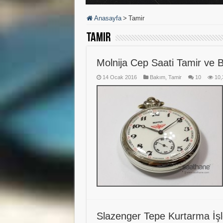
Anasayfa
>
Tamir
Tamir
Molnija Cep Saati Tamir ve 
14 Ocak 2016
Bakım
,
Tamir
10
10,
Slazenger Tepe Kurtarma İş