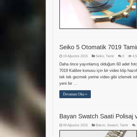
Seiko 5 Otomatik 7019 Tamir
19 Ağustos 2015
Seiko
,
Tamir
0
4,
Daha önce yayınlamış olduğum 60 adet foto
7019 Kalibre konusu için bir video klip hazır
tek tek gezmek yerine video gibi izlemek is
yeni bir …
Devamını Oku »
Bayan Swatch Saati Polisaj
09 Ağustos 2015
Bakım
,
Swatch
,
Tamir