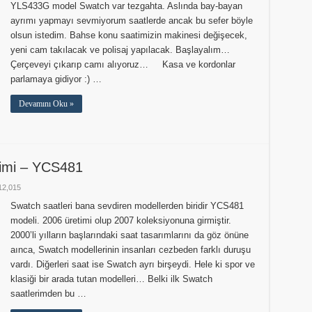
YLS433G model Swatch var tezgahta. Aslında bay-bayan
ayrımı yapmayı sevmiyorum saatlerde ancak bu sefer böyle
olsun istedim. Bahse konu saatimizin makinesi değişecek,
yeni cam takılacak ve polisaj yapılacak. Başlayalım…
Çerçeveyi çıkarıp camı alıyoruz… Kasa ve kordonlar
parlamaya gidiyor :) …
Devamını Oku »
imi – YCS481
12,015
Swatch saatleri bana sevdiren modellerden biridir YCS481
modeli. 2006 üretimi olup 2007 koleksiyonuna girmiştir.
2000’li yılların başlarındaki saat tasarımlarını da göz önüne
aınca, Swatch modellerinin insanları cezbeden farklı duruşu
vardı. Diğerleri saat ise Swatch ayrı birşeydi. Hele ki spor ve
klasiği bir arada tutan modelleri… Belki ilk Swatch
saatlerimden bu …