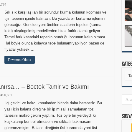
,774
Sık sık karşılaşılan bir sorundur kurma kolunun kopması ve
tijin tepenin içinde kalması. Bu yazıda bir kurtarma işlemini
göreceğiz. Genelde yeni üretilen saatlerin tepeleri (kurma
kolu) alışılagelmiş modellerden biraz farklı olarak geliyor.
Temel fark kasadaki tepenin oturduğu borunun kalın olması.
Hal böyle olunca kolayca tepe bulunamıyabiliyor, bazen de
fiyatlar yüksek …
Devamını Oku »
Kate
Kate
anırsa… – Boctok Tamir ve Bakımı
6,661
İlgi çekici ve kalıcı konulardan birinde daha beraberiz. Bu
yazı için balans direğine bir ip misali sarmalanan toz
tanesini makro çekim yaptım. Toz öyle bir yerdeydi ki
Sosy
kuşkulanıp kontrol etmesem ve dikkatli bakmasam
göremezmişim. Balans direğinin üst kısmında yani üst