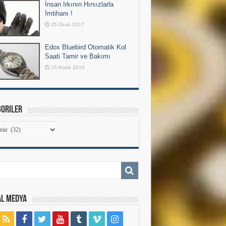
İnsan Irkının Hırsızlarla
İmtihanı !
25 Ocak 2017
Edox Bluebird Otomatik Kol
Saati Tamir ve Bakımı
25 Aralık 2016
goriler
goriler
al Medya