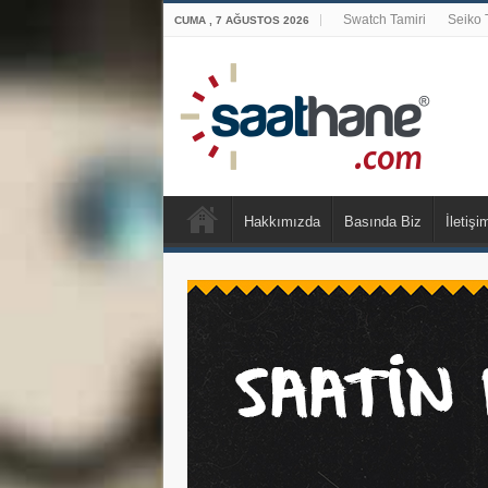
Swatch Tamiri
Seiko 
CUMA , 7 AĞUSTOS 2026
Hakkımızda
Basında Biz
İletişi