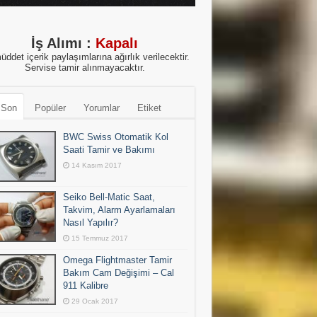
İş Alımı :
Kapalı
üddet içerik paylaşımlarına ağırlık verilecektir.
Servise tamir alınmayacaktır.
 Son
Popüler
Yorumlar
Etiket
BWC Swiss Otomatik Kol
Saati Tamir ve Bakımı
14 Kasım 2017
Seiko Bell-Matic Saat,
Takvim, Alarm Ayarlamaları
Nasıl Yapılır?
15 Temmuz 2017
Omega Flightmaster Tamir
Bakım Cam Değişimi – Cal
911 Kalibre
29 Ocak 2017