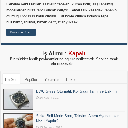
Genelde yeni üretilen saatlerin tepeleri (kurma kolu) alışılagelmiş
modellerden biraz farklı olarak geliyor. Temel fark kasadaki tepenin
oturduğu borunun kalın olması. Hal böyle olunca kolayca tepe
bulunamıyabiliyor, bazen de fiyatlar yüksek …
Devamını Oku »
İş Alımı :
Kapalı
Bir müddet içerik paylaşımlarına ağırlık verilecektir. Servise tamir
alınmayacaktır.
En Son
Popüler
Yorumlar
Etiket
BWC Swiss Otomatik Kol Saati Tamir ve Bakımı
14 Kasım 2017
Seiko Bell-Matic Saat, Takvim, Alarm Ayarlamaları
Nasıl Yapılır?
15 Temmuz 2017