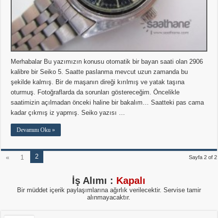
Merhabalar Bu yazımızın konusu otomatik bir bayan saati olan 2906
kalibre bir Seiko 5. Saatte paslanma mevcut uzun zamanda bu
şekilde kalmış. Bir de maşanın direği kırılmış ve yatak taşına
oturmuş. Fotoğraflarda da sorunları göstereceğim. Öncelikle
saatimizin açılmadan önceki haline bir bakalım… Saatteki pas cama
kadar çıkmış iz yapmış. Seiko yazısı …
Devamını Oku »
2
«
1
Sayfa 2 of 2
İş Alımı :
Kapalı
Bir müddet içerik paylaşımlarına ağırlık verilecektir. Servise tamir
alınmayacaktır.