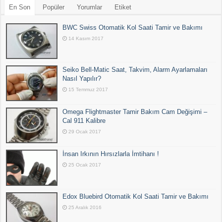
En Son
Popüler
Yorumlar
Etiket
BWC Swiss Otomatik Kol Saati Tamir ve Bakımı
14 Kasım 2017
Seiko Bell-Matic Saat, Takvim, Alarm Ayarlamaları
Nasıl Yapılır?
15 Temmuz 2017
Omega Flightmaster Tamir Bakım Cam Değişimi –
Cal 911 Kalibre
29 Ocak 2017
İnsan Irkının Hırsızlarla İmtihanı !
25 Ocak 2017
Edox Bluebird Otomatik Kol Saati Tamir ve Bakımı
25 Aralık 2016