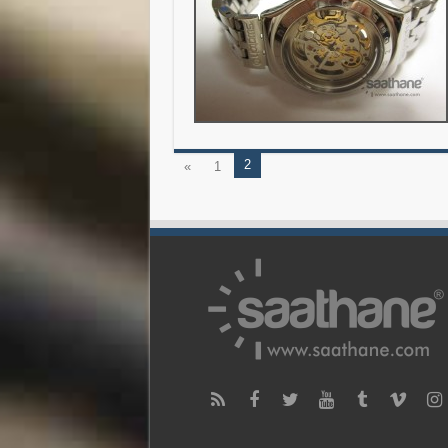
2
«
1