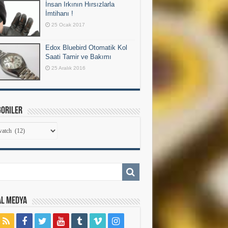
İnsan Irkının Hırsızlarla
İmtihanı !
25 Ocak 2017
Edox Bluebird Otomatik Kol
Saati Tamir ve Bakımı
25 Aralık 2016
goriler
goriler
al Medya