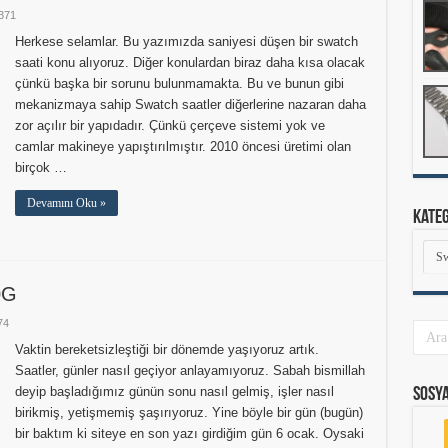
371
Herkese selamlar. Bu yazımızda saniyesi düşen bir swatch
saati konu alıyoruz. Diğer konulardan biraz daha kısa olacak
çünkü başka bir sorunu bulunmamakta. Bu ve bunun gibi
mekanizmaya sahip Swatch saatler diğerlerine nazaran daha
zor açılır bir yapıdadır. Çünkü çerçeve sistemi yok ve
camlar makineye yapıştırılmıştır. 2010 öncesi üretimi olan
birçok …
Devamını Oku »
Kate
Kate
0G
74
Vaktin bereketsizleştiği bir dönemde yaşıyoruz artık.
Saatler, günler nasıl geçiyor anlayamıyoruz. Sabah bismillah
deyip başladığımız günün sonu nasıl gelmiş, işler nasıl
Sosy
birikmiş, yetişmemiş şaşırıyoruz. Yine böyle bir gün (bugün)
bir baktım ki siteye en son yazı girdiğim gün 6 ocak. Oysaki