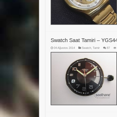
Swatch Saat Tamiri – YGS4
04 Ağustos 2014
Swatch
,
Tamir
87