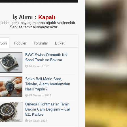
İş Alımı :
Kapalı
üddet içerik paylaşımlarına ağırlık verilecektir.
Servise tamir alınmayacaktır.
 Son
Popüler
Yorumlar
Etiket
BWC Swiss Otomatik Kol
Saati Tamir ve Bakımı
14 Kasım 2017
Seiko Bell-Matic Saat,
Takvim, Alarm Ayarlamaları
Nasıl Yapılır?
15 Temmuz 2017
Omega Flightmaster Tamir
Bakım Cam Değişimi – Cal
911 Kalibre
29 Ocak 2017