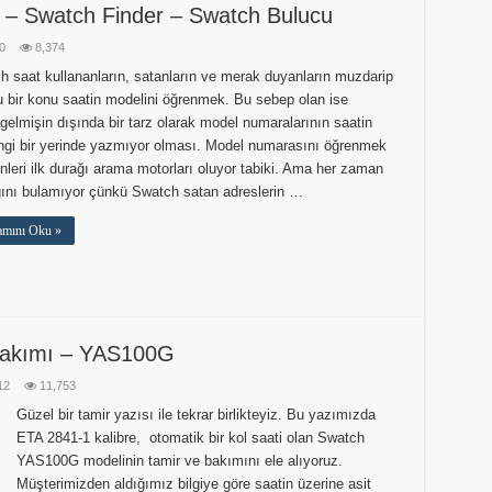
 – Swatch Finder – Swatch Bulucu
0
8,374
h saat kullananların, satanların ve merak duyanların muzdarip
u bir konu saatin modelini öğrenmek. Bu sebep olan ise
agelmişin dışında bir tarz olarak model numaralarının saatin
ngi bir yerinde yazmıyor olması. Model numarasını öğrenmek
nleri ilk durağı arama motorları oluyor tabiki. Ama her zaman
ğını bulamıyor çünkü Swatch satan adreslerin …
mını Oku »
Bakımı – YAS100G
12
11,753
Güzel bir tamir yazısı ile tekrar birlikteyiz. Bu yazımızda
ETA 2841-1 kalibre, otomatik bir kol saati olan Swatch
YAS100G modelinin tamir ve bakımını ele alıyoruz.
Müşterimizden aldığımız bilgiye göre saatin üzerine asit