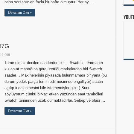
bana sorsanız en fazla bir hafta olmuştur. Her ay …
Devamını Oku »
Yout
47G
11,098
Tamir olmaz denilen saatlerden biri… Swatch… Firmanın
kullan-at mantığına göre ürettiği markalardan biri Swatch
saatler… Makinelerinin piyasada bulunmaması bir yana (bu
durum yedek parça temin edilmesini de engelliyor) saatin
açılıp incelenmesini bile istememişler gibi :) Bunu
söylüyorum çünkü birkaç etken yüzünden saat tamircileri
Swatch tamirinden uzak durmaktadırlar. Sebep ve olası …
Devamını Oku »