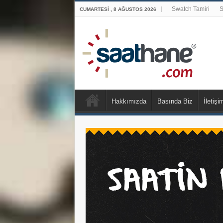
Swatch Tamiri
S
CUMARTESI , 8 AĞUSTOS 2026
Hakkımızda
Basında Biz
İletişi