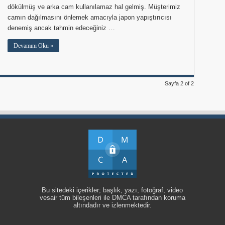
dökülmüş ve arka cam kullanılamaz hal gelmiş. Müşterimiz
camın dağılmasını önlemek amacıyla japon yapıştırıcısı
denemiş ancak tahmin edeceğiniz …
Devamını Oku »
Sayfa 2 of 2
Bu sitedeki içerikler; başlık, yazı, fotoğraf, video
vesair tüm bileşenleri ile DMCA tarafından koruma
altındadır ve izlenmektedir.