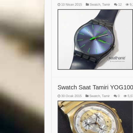
10 Nisan 2015
Swatch
,
Tamir
12
9,
Swatch Saat Tamiri YOG10
30 Ocak 2015
Swatch
,
Tamir
0
5,0