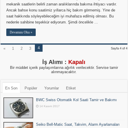
mekanik saatlerin belirli zaman aralıklarında bakıma ihtiyacı vardır.
Ancak bahse konu saatimiz yıllarca hiç bakım görmemiş. Yine de
saat hakkında söyleyebileceğim iyi muhafaza edilmiş olması. Bu
nedenle sahibine teşekkür ediyorum. Şimdi öncelikle …
Devamını Oku »
4
«
1
2
3
Sayfa 4 of 4
İş Alımı :
Kapalı
Bir müddet içerik paylaşımlarına ağırlık verilecektir. Servise tamir
alınmayacaktır.
En Son
Popüler
Yorumlar
Etiket
BWC Swiss Otomatik Kol Saati Tamir ve Bakımı
14 Kasım 2017
Seiko Bell-Matic Saat, Takvim, Alarm Ayarlamaları