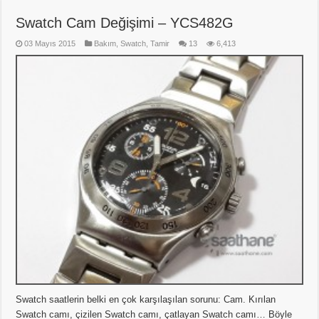
Swatch Cam Değişimi – YCS482G
03 Mayıs 2015
Bakım
,
Swatch
,
Tamir
13
6,413
Swatch saatlerin belki en çok karşılaşılan sorunu: Cam. Kırılan
Swatch camı, çizilen Swatch camı, çatlayan Swatch camı… Böyle