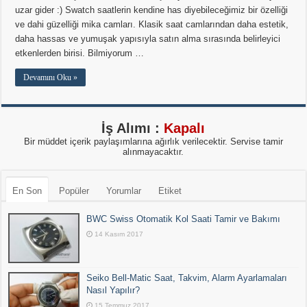
uzar gider :) Swatch saatlerin kendine has diyebileceğimiz bir özelliği
ve dahi güzelliği mika camları. Klasik saat camlarından daha estetik,
daha hassas ve yumuşak yapısıyla satın alma sırasında belirleyici
etkenlerden birisi. Bilmiyorum …
Devamını Oku »
İş Alımı :
Kapalı
Bir müddet içerik paylaşımlarına ağırlık verilecektir. Servise tamir
alınmayacaktır.
En Son
Popüler
Yorumlar
Etiket
BWC Swiss Otomatik Kol Saati Tamir ve Bakımı
14 Kasım 2017
Seiko Bell-Matic Saat, Takvim, Alarm Ayarlamaları
Nasıl Yapılır?
15 Temmuz 2017