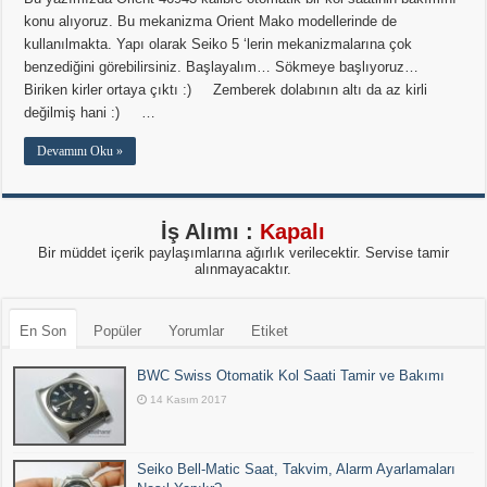
konu alıyoruz. Bu mekanizma Orient Mako modellerinde de
kullanılmakta. Yapı olarak Seiko 5 ‘lerin mekanizmalarına çok
benzediğini görebilirsiniz. Başlayalım… Sökmeye başlıyoruz…
Biriken kirler ortaya çıktı :) Zemberek dolabının altı da az kirli
değilmiş hani :) …
Devamını Oku »
İş Alımı :
Kapalı
Bir müddet içerik paylaşımlarına ağırlık verilecektir. Servise tamir
alınmayacaktır.
En Son
Popüler
Yorumlar
Etiket
BWC Swiss Otomatik Kol Saati Tamir ve Bakımı
14 Kasım 2017
Seiko Bell-Matic Saat, Takvim, Alarm Ayarlamaları