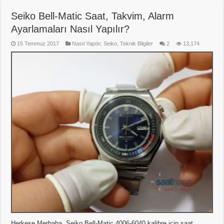
Seiko Bell-Matic Saat, Takvim, Alarm
Ayarlamaları Nasıl Yapılır?
15 Temmuz 2017
Nasıl Yapılır
,
Seiko
,
Teknik Bilgiler
2
13,174
Herkese Merhaba, Seiko Bell-Matic 4006-6040 kalibre için saat,